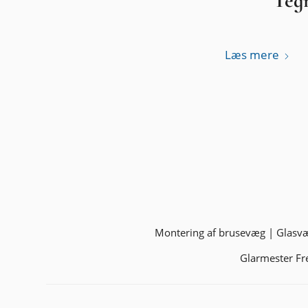
Tegn
Læs mere
Montering af brusevæg
|
Glasvæ
Glarmester Fr