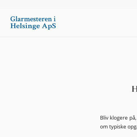
H
Bliv klogere på
om typiske opga