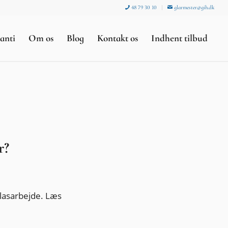
48 79 30 10
glarmester@gih.dk
anti
Om os
Blog
Kontakt os
Indhent tilbud
r?
glasarbejde. Læs