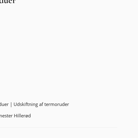
nduer
duer
|
Udskiftning af termoruder
ester Hillerød