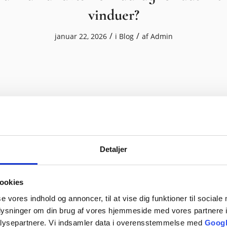
vinduer?
/
/
januar 22, 2026
i
Blog
af
Admin
Detaljer
er forskellen på energiruder og termo
ookies
/
/
november 14, 2025
i
Blog
af
Admin
se vores indhold og annoncer, til at vise dig funktioner til sociale
oplysninger om din brug af vores hjemmeside med vores partnere i
lysepartnere. Vi indsamler data i overensstemmelse med
Googl