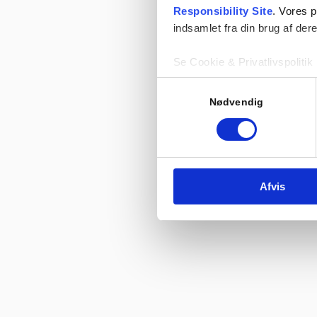
Responsibility Site
. Vores 
indsamlet fra din brug af dere
Se Cookie & Privatlivspolitik
Samtykkevalg
Nødvendig
Hvo
Afvis
Læs mere