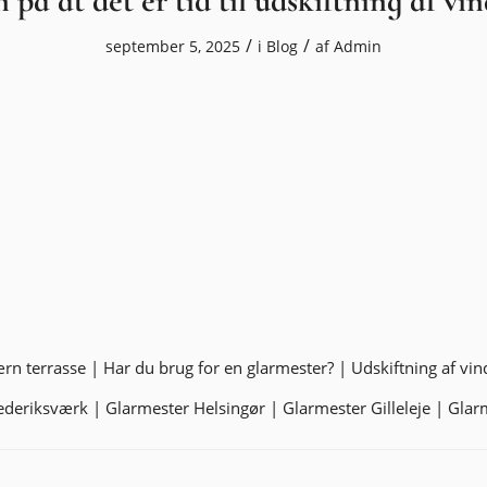
 på at det er tid til udskiftning af vi
/
/
september 5, 2025
i
Blog
af
Admin
rn terrasse
|
Har du brug for en glarmester?
|
Udskiftning af vin
ederiksværk
|
Glarmester Helsingør
|
Glarmester Gilleleje
|
Glarm