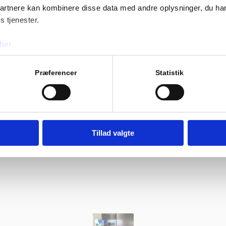
partnere kan kombinere disse data med andre oplysninger, du har
s tjenester.
her
Præferencer
Statistik
rnår bør du få udskiftet dine termoru
/
/
oktober 10, 2025
i
Blog
af
Admin
Tillad valgte