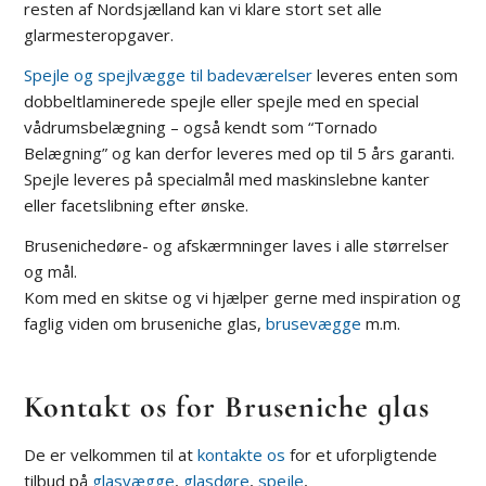
resten af Nordsjælland kan vi klare stort set alle
glarmesteropgaver.
Spejle og spejlvægge til badeværelser
leveres enten som
dobbeltlaminerede spejle eller spejle med en special
vådrumsbelægning – også kendt som “Tornado
Belægning” og kan derfor leveres med op til 5 års garanti.
Spejle leveres på specialmål med maskinslebne kanter
eller facetslibning efter ønske.
Brusenichedøre- og afskærmninger laves i alle størrelser
og mål.
Kom med en skitse og vi hjælper gerne med inspiration og
faglig viden om bruseniche glas,
brusevægge
m.m.
Kontakt os for Bruseniche glas
De er velkommen til at
kontakte os
for et uforpligtende
tilbud på
glasvægge
,
glasdøre
,
spejle
,