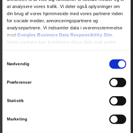
at analysere vores trafik. Vi deler også oplysninger om
din brug af vores hjemmeside med vores partnere inden
for sociale medier, annonceringspartnere og
analysepartnere. Vi indsamler data i overensstemmelse
med
Googles Business Data Responsibility Site
.
Vores partnere kan kombinere disse data med andre
oplysninger, du har givet dem, eller som de har indsamlet
fra din brug af deres tjenester.
Samtykkevalg
Nødvendig
Se Cookie & Privatlivspolitik
her
Præferencer
Statistik
Marketing